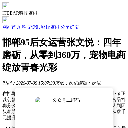
ITBEAR科技资讯
网站首页
科技资讯
财经资讯
分享好友
邯郸95后女运营张文悦：四年
磨砺，从零到360万，宠物电商
绽放青春光彩
时间：2026-07-08 15:07:33
来源：快讯
编辑：快讯
在邯郸经开区电商产业蓬勃发展的浪潮中，一批年轻创业者正
以创新思维和实干精神开拓新领域。北京可亚鑫德宠物食品邯
郸分公司电商部主管张文悦，用四年时间完成从运营新人到团
队领航者的蜕变，带领团队将宠物食品直播间月销售额从数千
元提升至360万元，成为区域电商转型的典型范例。