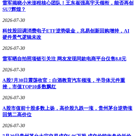
雷军揭晓小米澎程核心团队！王东崔强高宇天领衔，能否再创
SU7辉煌？
2026-07-30
科技股回调消费电子ETF逆势吸金，兆易创新回购增持，AI
硬件景气逻辑未改
2026-07-30
雷军晒自拍照项链引关注 网友发现同款电商平台仅售8.8元
2026-07-30
A股7月30日震荡收官：白酒教育汽车领涨，半导体元件重
挫，市值TOP10多数飘红
2026-07-30
A股市值前十股多数上扬，高价股九跌一涨，贵州茅台逆势涨
回第二高价位
2026-07-30