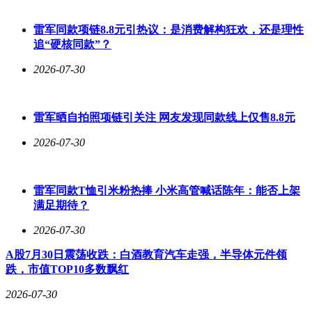
600倍。
雷军同款项链8.8元引热议：是消费解构狂欢，还是理性
在团队建设方面，张文悦创新内部孵化机制。通过"主播-运
追“硬核同款”？
营-管理"的晋升通道，已培养5名本土管理人才。目前团队正
在拓展短视频运营领域，计划新增单品专属直播间，构建"一
2026-07-30
品类一直播间"的矩阵化运营模式，为年度5000万元销售目标
储备动能。
雷军晒自拍照项链引关注 网友发现同款线上仅售8.8元
从运营助理到带领23人团队，张文悦的成长轨迹印证了电商新
人的突围可能。她将传统电商的精细化思维与直播电商的实时
2026-07-30
互动特性相结合，形成可复制的转型方法论，为区域电商从业
者提供了实践样本。在邯郸经开区这片创业热土上，这位95后
创业者正用专业与坚持书写着电商领域的新篇章。
雷军同款T恤引米粉热捧 小米高管喊话陈年：能否上架
满足期待？
2026-07-30
A股7月30日震荡收跌：白酒教育汽车走强，半导体元件领
跌，市值TOP10多数飘红
2026-07-30