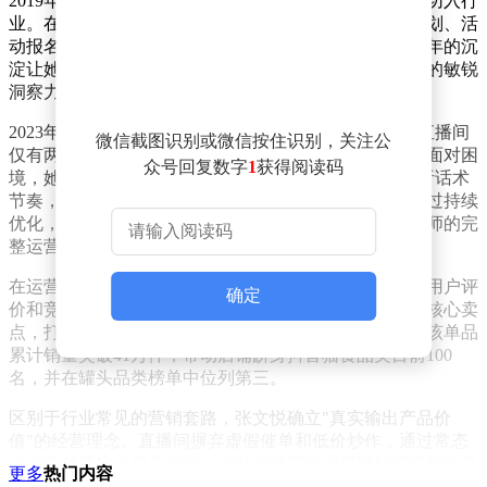
2019年，刚走出校园的张文悦选择从电商运营助理岗位切入行
业。在传统货架电商领域，她通过主图优化、详情页策划、活
动报名等基础工作，逐步掌握电商平台运营规则。近三年的沉
淀让她不仅练就了数据分析能力，更培养出对市场需求的敏锐
洞察力，为后续转型直播电商奠定了坚实基础。
2023年8月，张文悦带领团队开启直播电商探索。初期直播间
微信截图识别或微信按住识别，关注公
仅有两名新人主播和简单设备，首月销售额不足万元。面对困
众号回复数字
1
获得阅读码
境，她建立"复盘-优化-迭代"机制：每场直播后逐帧分析话术
节奏，每周研究平台规则变化，每月调整选品策略。通过持续
优化，团队逐渐形成包含13名主播、4名组长、3名剪辑师的完
整运营体系，实现内容生产到数据分析的全链条覆盖。
在运营策略上，张文悦坚持差异化竞争路线。通过分析用户评
确定
价和竞品数据，团队挖掘出宠物食品适口性、功能性等核心卖
点，打造出客单价稳定在60元以上的果冻罐爆款产品。该单品
累计销量突破41万件，带动店铺跻身抖音猫食品类目前100
名，并在罐头品类榜单中位列第三。
区别于行业常见的营销套路，张文悦确立"真实输出产品价
值"的经营理念。直播间摒弃虚假催单和低价炒作，通过常态
化内容种草建立用户信任。这种稳健策略使店铺好评率持续提
更多
热门内容
升，2026年1月创下单月360万元销售纪录，较开播初期增长超