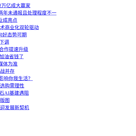
破万亿成大赢家
 两年未通报且处理程度不一
业成亮点
术商业化双轮驱动
向好态势可期
迎下调
流合作提速升级
主加油省钱了
媒体为准
战并存
何影响你我生活？
长选购需理性
石AI基建遇阻
版图
业迎发展新契机