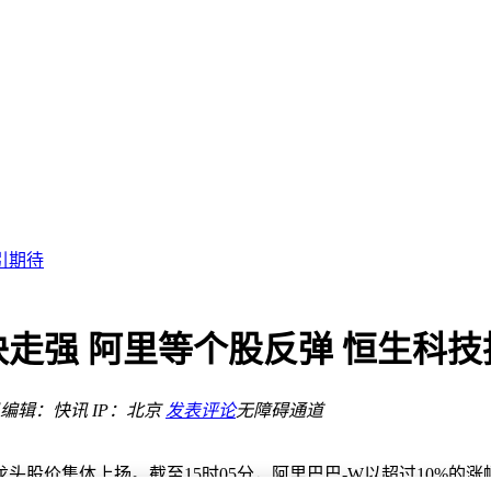
经济先机
经济新未来
引期待
双丰收
走强 阿里等个股反弹 恒生科技
铢
编辑：快讯
IP：北京
发表评论
无障碍通道
经济先机
经济新未来
股价集体上扬。截至15时05分，阿里巴巴-W以超过10%的涨幅