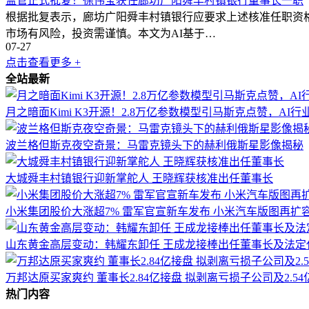
监管正式批复！徐伟宝获任廊坊广阳舜丰村镇银行董事长一职
根据批复表示，廊坊广阳舜丰村镇银行应要求上述核准任职资
市场有风险，投资需谨慎。本文为AI基于…
07-27
点击查看更多 +
全站最新
月之暗面Kimi K3开源！2.8万亿参数模型引马斯克点赞，AI
波兰格但斯克夜空奇景：马雷克镜头下的赫利俄斯星影像揭秘
大城舜丰村镇银行迎新掌舵人 王晓辉获核准出任董事长
小米集团股价大涨超7% 雷军官宣新车发布 小米汽车版图再扩
山东黄金高层变动：韩耀东卸任 王成龙接棒出任董事长及法定
万邦达原买家爽约 董事长2.84亿接盘 拟剥离亏损子公司及2.54
热门内容