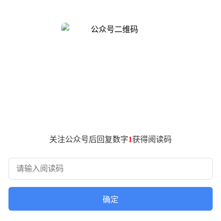
，恒生科技指数同步攀升超4%，市场交投活跃度明显提升。
数据。据市场分析机构预测，该集团2027财年首季度电商业
，其单位经济效益与主要竞争对手的差距显著缩小。值得注意的
客单价品类，重点布局餐饮及非餐领域订单。分析人士指出，随
也为平台差异化竞争提供新支点，市场对其后续表现保持乐观预
关注公众号后回复数字
1
获得阅读码
确定