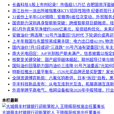
长鑫科技A股上市创纪录！市值超3.5万亿 合肥国资浮盈
浙江台州一派出所被指集体KTV招异性陪侍 纪委抓现行
31省份上半年GDP揭晓：安徽等6省位次变动，外贸服务
国资助力深圳具身智能新突破：跨维智能获巨额融资，技
前5月外资来华净增约1600亿美元，投资结构优化，未来
安徽油价“两连降” 92号汽油重回7元时代 下轮调价或再
上半年我国与东盟贸易成果丰硕：电力出口增42.9% 物
国内油价7月3日或迎“三连跌” 95号汽油有望重回7元 车
南大光电回应：ArF光刻胶产能未满产，信息披露以指定
核聚变关键突破：国产超导磁体崛起，联创超导订单与挑
国际油价回落助力国内油价三连降 95号汽油重返7元如
特斯拉推出儿童平衡车，1526元买品牌还是买配置？家
全球资源博弈新局：六氟化钨断供，日本“拆旧”自救，黑
华丰科技新品发布：从电互连到光互连，拓展高端互连新
外资举牌平高电气，电网设备板块2026年中报预增，行
本栏最新
大城舜丰村镇银行迎新掌舵人 王晓辉获核准出任董事长