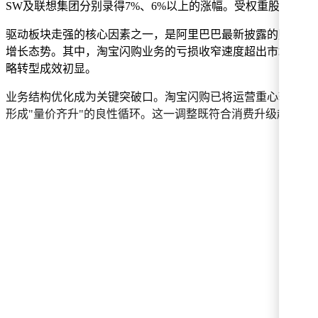
SW及联想集团分别录得7%、6%以上的涨幅。受权重股带动
驱动板块走强的核心因素之一，是阿里巴巴最新披露的财务前瞻
增长态势。其中，淘宝闪购业务的亏损收窄速度超出市场预期
略转型成效初显。
业务结构优化成为关键突破口。淘宝闪购已将运营重心转向高
形成"量价齐升"的良性循环。这一调整既符合消费升级趋势，