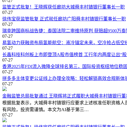
07-27
监管正式批复！王晓辉获任廊坊大城舜丰村镇银行董事长一职
07-27
徐伟宝获监管批复 正式就任廊坊广阳舜丰村镇银行董事长一职
07-27
瑞幸跨国商标战告捷：泰国法院二审维持原判 获赔超9500万泰
07-27
易氢动力获融资布局氢能航空：液冷锚定未来，空冷抢占低空
07-27
长鑫科技科创板上市即登顶A股市值榜首 工行年内两度让出“股
07-27
香港2025年FDI流入微降全球排名第三，国际投资枢纽地位稳
07-27
拼多多主体变更公证线上办理全攻略：轻松解锁高效合规新体
07-27
金融监管总局批复通过 王晓辉将正式履职大城舜丰村镇银行董
根据批复表示，大城舜丰村镇银行应要求上述核准任职资格人
有风险，投资需谨慎。本文为AI基于第三…
07-27