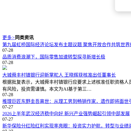
更多
>
同类资讯
第九届虹桥国际经济论坛发布主题议题 聚焦开放合作共筑世界
07-28
品质消费浪潮下，国际零售加速转型探寻新增长极
07-28
大城舜丰村镇银行迎新掌舵人 王晓辉获核准出任董事长
根据批复表示，大城舜丰村镇银行应要求上述核准任职资格人
有风险，投资需谨慎。本文为AI基于第三…
07-28
推理巨匠东野圭吾离世：从理工男到畅销作家，遗作即将面世
07-27
2026上半年武汉经济稳中向好 新兴产业强势崛起引领中部发展
07-27
新华保险分红险红利实现率亮眼：投资实力护航，转型与业绩