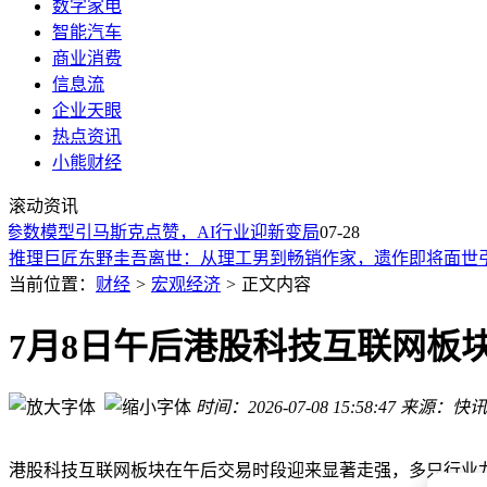
数字家电
智能汽车
商业消费
信息流
企业天眼
热点资讯
易氢动力获融资布局氢能航空：液冷锚定未来，空冷抢占低空
小熊财经
第九届虹桥国际经济论坛发布主题议题 聚焦开放合作共筑世界
滚动资讯
品质消费浪潮下，国际零售加速转型探寻新增长极
万亿参数模型引马斯克点赞，AI行业迎新变局
大城舜丰村镇银行迎新掌舵人 王晓辉获核准出任董事长
07-28
推理巨匠东野圭吾离世：从理工男到畅销作家，遗作即将面世
2026上半年武汉经济稳中向好 新兴产业强势崛起引领中部发展
当前位置：
财经
>
宏观经济
>
正文内容
新华保险分红险红利实现率亮眼：投资实力护航，转型与业绩
监管正式批复！王晓辉获任廊坊大城舜丰村镇银行董事长一职
7月8日午后港股科技互联网板块
徐伟宝获监管批复 正式就任廊坊广阳舜丰村镇银行董事长一职
瑞幸跨国商标战告捷：泰国法院二审维持原判 获赔超9500万泰
时间：2026-07-08 15:58:47
来源：快讯
易氢动力获融资布局氢能航空：液冷锚定未来，空冷抢占低空
第九届虹桥国际经济论坛发布主题议题 聚焦开放合作共筑世界
港股科技互联网板块在午后交易时段迎来显著走强，多只行业龙头