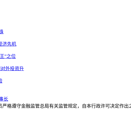
铢
经济先机
王”之位
固对外投资升
验
事长
员严格遵守金融监管总局有关监管规定，自本行政许可决定作出之