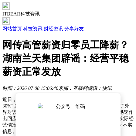
ITBEAR科技资讯
网站首页
科技资讯
财经资讯
分享好友
网传高管薪资归零员工降薪？
湖南兰天集团辟谣：经营平稳
薪资正常发放
时间：2026-07-08 15:06:46
来源：互联网
编辑：快讯
近日，一则关于湖南兰天集团“高管薪资归零”“员工降薪
30%”以及“资金链断裂”的传闻在网络上广泛传播，引发了外
界对该公司经营状况的高度关注。对此，湖南兰天集团迅速作
出回应，发布公开信明确表示，相关传闻内容与企业的实际经
营情况严重不符，所谓“经营失稳”“濒临暴雷”等说法均为不实
信息。