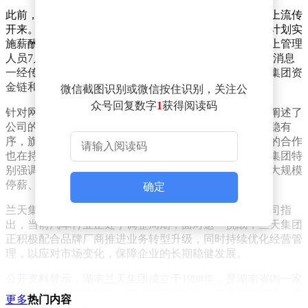
此前，一份被指为湖南兰天集团内部文件的资料在网络上流传
开来。文件内容显示，由于企业二季度亏损严重，集团计划实
施薪酬调整方案，其中亏损板块以及集团本部经理级以上管理
人员7月薪资将被停发，普通员工薪资则下调30%。这一消息
一经传出，便迅速在网络上发酵，进一步加剧了外界对集团资
金链和经营状况的担忧。
微信截图识别或微信按住识别，关注公
众号回复数字
1
获得阅读码
针对网络上的种种质疑，湖南兰天集团在公开信中详细阐述了
公司的实际经营状况。公司表示，目前整体经营运转平稳有
序，旗下各线下门店均正常营业，与各大汽车品牌厂商的合作
也在持续推进，售后服务等各项业务均保持正常开展。集团特
别强调，所有在岗员工的薪酬均按时足额发放，不存在大规模
停薪、降薪的情况。
确定
兰天集团还进一步解释了当前汽车行业的整体形势。公司指
出，当前汽车行业正处于调整周期，面对这一挑战，兰天集团
正积极配合品牌厂商推进业务转型升级，同时持续优化经营管
理，以应对市场变化，保障企业的长期稳健发展。
公开资料显示，湖南兰天集团成立于1998年，是湖南省内一家
大型的汽车经销商集团。其业务范围广泛，涵盖整车销售、售
更多
热门内容
后维修、汽车金融、二手车等多个领域，且连续多年入选中国