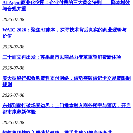
AI Agent商业化突围：企业付费的三大黄金法则——降本增效
汽车经销商百强榜，在行业内具有较高的知名度和影响力。
与合规并重
面对网络上的不实传言，兰天集团呼吁广大公众保持理性，不
2026-07-08
信谣、不传谣。同时，公司也欢迎消费者、合作伙伴以及社会
各界人士前往门店实地了解企业的真实经营情况，以消除误解
WAIC 2026：聚焦AI账本，探寻技术背后真实的商业逻辑与
和疑虑。
价值
2026-07-08
三十而立再出发：苏果超市以商品力变革重塑消费新体验
2026-07-08
美大型银行拟收购费哲支付网络，借势突破借记卡交易费限制
规则
2026-07-08
东郊到家打破场景边界：上门推拿融入商务楼宇与酒店，开启
都市康养新体验
2026-07-08
蚂蚁集团战略入股薄荷健康，携手共建AI健康服务共