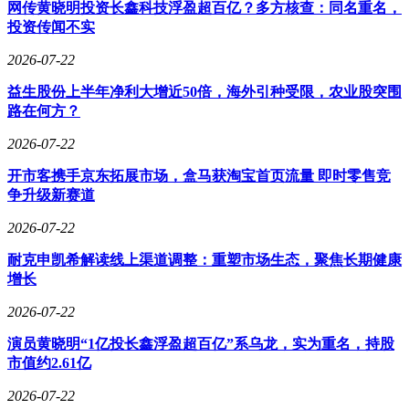
网传黄晓明投资长鑫科技浮盈超百亿？多方核查：同名重名，
投资传闻不实
2026-07-22
益生股份上半年净利大增近50倍，海外引种受限，农业股突围
路在何方？
2026-07-22
开市客携手京东拓展市场，盒马获淘宝首页流量 即时零售竞
争升级新赛道
2026-07-22
耐克申凯希解读线上渠道调整：重塑市场生态，聚焦长期健康
增长
2026-07-22
演员黄晓明“1亿投长鑫浮盈超百亿”系乌龙，实为重名，持股
市值约2.61亿
2026-07-22