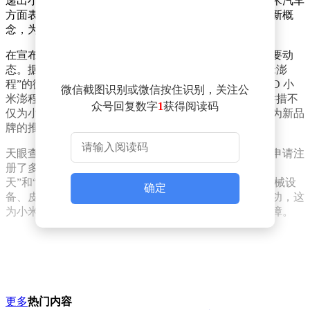
递出小米汽车对于未来出行方式的独特理解和追求。小米汽车
方面表示，新品牌将致力于打造一个关于空间和生活的新概
念，为用户带来前所未有的出行体验。
在宣布新品牌的同时，小米汽车还透露了近期的一些重要动
态。据悉，小米汽车科技有限公司已经注册了名为“小米澎
程”的微信公众号，账号头像中清晰展示了“SKYNOMAD 小
微信截图识别或微信按住识别，关注公
米澎程”的字样，进一步印证了新品牌的真实性。这一举措不
众号回复数字
1
获得阅读码
仅为小米汽车提供了一个与消费者直接沟通的平台，也为新品
牌的推广和宣传奠定了坚实基础。
天眼查知识产权信息显示，小米科技有限责任公司已经申请注
册了多枚与“SkyNomad”相关的商标，包括“寻
天”和“SKYNOMAD”等，国际分类涵盖了办公用品、机械设
确定
备、皮革皮具等多个领域。目前，部分商标已经注册成功，这
为小米汽车新品牌的市场推广和品牌保护提供了有力保障。
更多
热门内容