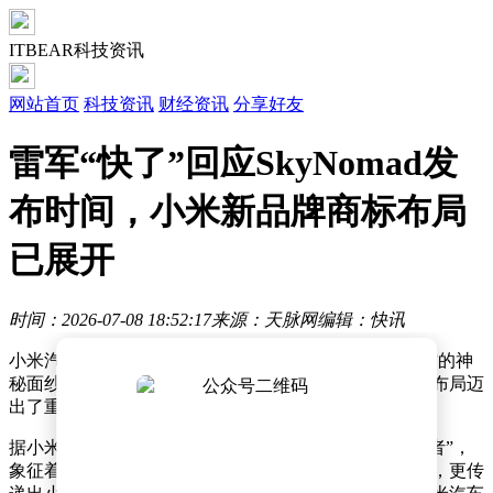
ITBEAR科技资讯
网站首页
科技资讯
财经资讯
分享好友
雷军“快了”回应SkyNomad发
布时间，小米新品牌商标布局
已展开
时间：2026-07-08 18:52:17
来源：天脉网
编辑：快讯
小米汽车近日正式对外揭晓了旗下全新品牌“SkyNomad”的神
秘面纱。这一新品牌的诞生，标志着小米在汽车领域的布局迈
出了重要一步，引发了业界和消费者的广泛关注。
据小米汽车官方介绍，“SkyNomad”寓意着“天空的游牧者”，
象征着自由、探索与无限可能。这一名称不仅富有诗意，更传