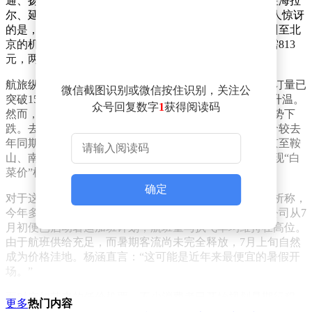
通、扬州、珠海等地的单程机票最低仅需200元，而飞往海拉
尔、延吉、银川等地的机票价格降幅最高达74%。更令人惊讶
的是，部分航线票价甚至低于高铁票价——7月11日福州至北
京的机票最低价为441元，而同期高铁二等座票价最低需813
元，两者价差近一倍。
航旅纵横数据显示，截至6月30日，7月国内航线机票预订量已
微信截图识别或微信按住识别，关注公
突破1580万张，环比一周前增长约68%，出行需求持续升温。
众号回复数字
1
获得阅读码
然而，与预订量激增形成鲜明对比的是，机票价格却逆势下
跌。去哪儿旅行平台统计，7月第一周国内机票预订均价较去
年同期下降近两成，大量航线裸票价格跌破300元。北京至鞍
山、南昌、太原，上海至温州、厦门、广州等航线均出现“白
菜价”机票，为旅客提供更多选择。
确定
对于这一反常现象，去哪儿大数据研究院研究员杨涵分析称，
今年多地中小学放假时间集中在7月10日前后，但航空公司从7
月初便已启动暑运加班计划，航班量与执飞率均维持在高位。
由于航班供给充足，而暑期客流尚未完全释放，7月上旬自然
成为价格洼地。杨涵直言：“这可能是近年来最便宜的暑假开
场。”
面对突如其来的低价机票，不少消费者已开始规划暑期行程。
更多
热门内容
无论是探亲访友还是旅游度假，当前均是“抄底”出行的绝佳时