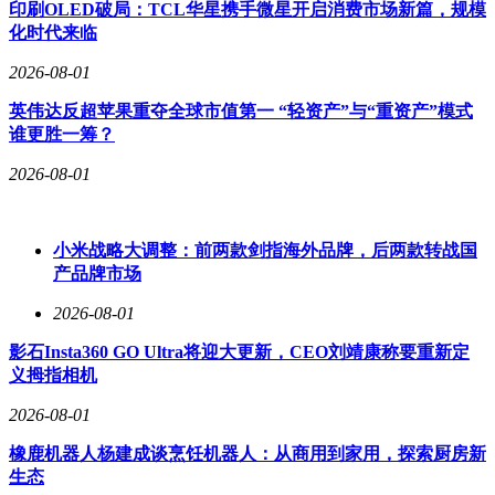
印刷OLED破局：TCL华星携手微星开启消费市场新篇，规模
机。你准备搭乘这波“价格红利”飞往哪里？
化时代来临
2026-08-01
英伟达反超苹果重夺全球市值第一 “轻资产”与“重资产”模式
谁更胜一筹？
2026-08-01
小米战略大调整：前两款剑指海外品牌，后两款转战国
产品牌市场
2026-08-01
影石Insta360 GO Ultra将迎大更新，CEO刘靖康称要重新定
义拇指相机
2026-08-01
橡鹿机器人杨建成谈烹饪机器人：从商用到家用，探索厨房新
生态