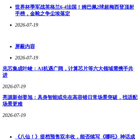
世界杯季军战英格兰6-4法国！姆巴佩2球超梅西登顶射
手榜，金靴之争尘埃落定
2026-07-19
屏蔽内容
2026-07-19
兆芯集成叶峻：AI机遇广阔，计算芯片等六大领域需携手共
进
2026-07-19
亮源新创姜旭：具身智能或先在高容错日常场景突破，找适配
场景更难
2026-07-19
《八仙！》提档预售双丰收，能否续写《哪吒》神话成