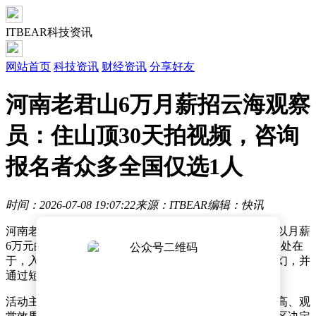
ITBEAR科技资讯
网站首页
科技资讯
财经资讯
分享好友
河南老君山6万月薪招云海观察
员：住山顶30天拍视频，咨询
报名者众多全国仅选1人
时间：2026-07-08 19:07:22
来源：ITBEAR
编辑：快讯
河南老君山景区近日推出一项别具一格的招募活动——以月薪
6万元的高薪聘请一名“云海观察员”。这一岗位的独特之处在
于，入选者需在老君山山顶驻留30天，全程记录云海变幻，并
通过短视频形式向公众分享这一自然奇观。
活动主办方表示，每年七八月是老君山云海出现频率最高、观