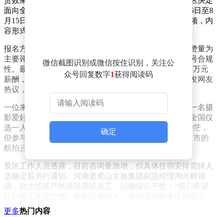
赏效果最佳的时段。为捕捉这一短暂而壮丽的景象，景区决定
面向全国网友公开招募观察员。入选者需在2026年7月16日至8
月15日期间入住山顶，每日拍摄并制作至少一条云海视频，内
容形式不限，但需附带指定话题标签参与评选。
报名方式要求参与者通过抖音平台发布原创视频，以点赞量为
主要评选标准，同时综合考量内容质量、传播效果及账号合规
微信截图识别或微信按住识别，关注公
性。最终胜出者将获得“老君山夏季云海观察员”称号及6万元
众号回复数字
1
获得阅读码
薪酬，食宿由景区全程负责。招募公告发布后，迅速引发网友
热议，首日已有数百人提交报名视频。
一位来自贵州的参与者李自周在接受采访时表示，他是一名摄
影爱好者，电脑中存有数千个云海相关视频。尽管知道全国仅
选一人，但他仍决定尝试：“看到招募信息时觉得机会渺茫，
确定
但参与本身就不会留下遗憾。”他的报名视频展示了盘州市的
航拍云海景观，画面震撼。
景区工作人员透露，目前咨询量激增，但具体住宿安排需待人
选确定后另行通知。河南老君山文旅集团副总经理周向毅强
调，此次招募严格排除景区员工，以确保公平性：“我们希望
找到真正热爱自然、擅长记录的人，用30天时间专注观察云
海，为公众呈现最真实的视觉盛宴。”
更多
热门内容