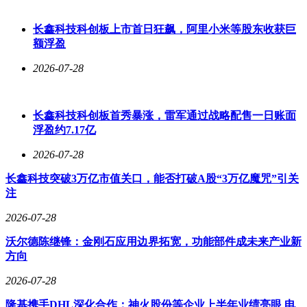
长鑫科技科创板上市首日狂飙，阿里小米等股东收获巨
额浮盈
2026-07-28
长鑫科技科创板首秀暴涨，雷军通过战略配售一日账面
浮盈约7.17亿
2026-07-28
长鑫科技突破3万亿市值关口，能否打破A股“3万亿魔咒”引关
注
2026-07-28
沃尔德陈继锋：金刚石应用边界拓宽，功能部件成未来产业新
方向
2026-07-28
隆基携手DHL深化合作；神火股份等企业上半年业绩亮眼 电