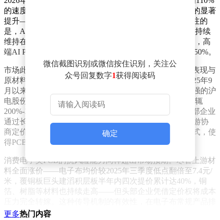
2026年突破200万台大关，带动相关PCB市场规模以年均110%
的速度扩张。这一增长主要源于AI服务器对PCB价值量的显著
提升——其PCB价值是传统服务器的近十倍。更值得关注的
是，AI领域PCB生产周期长达18-24个月，当前供需缺口持续
维持在20%以上，直接推升产品价格。自2026年4月以来，高
端AI PCB价格已上涨10%-40%，部分产品涨幅甚至突破50%。
微信截图识别或微信按住识别，关注公
市场此前对PCB企业业绩存在疑虑，主要源于资本市场表现与
众号回复数字
1
获得阅读码
原材料涨价的矛盾现象。数据显示，胜宏科技股价自2025年9
月以来持续震荡整理，方正科技走势类似，即便表现较强的沪
电股份涨幅也不足100%。这与电子布、铜箔等原材料动辄
200%-300%的涨幅形成鲜明对比。但行业交流显示，头部企业
通过长协协议锁定高端AI物料成本，新订单也通过与下游协
商定价机制，有效抵御了成本压力。这种特殊的定价模式，使
确定
得PCB企业在AI服务器大规模交付周期中保持利润稳定。
消费电子类PCB的抗风险能力同样超出市场预期。尽管上游材
料全面涨价——电子布均价较2025年三季度低点翻倍至7.4元/
米，覆铜板巨头建滔积层板半年内四次提价累计达40%，铜
箔、树脂等材料也持续走高——但头部企业凭借定价权将成本
压力完全转嫁。这种传导机制的有效性，在电子布常规产品排
产周期超2个月、AI专用极薄布排产达4个月的供应紧张背景
更多
热门内容