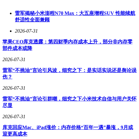
下显得尤为突出。
AI需求的真实增长得到多重验证。普通PCB材料的超预期涨
雷军揭秘小米澎程N70 Max：大五座增程SUV 性能续航
价，实质是AI产能扩张对传统产能的挤压效应。这种结构性
舒适性全面兼顾
矛盾反过来证明，AI对PCB的需求强度远超市场预期。随着英
2026-07-31
伟达Rubin架构产品在下半年放量，相关PCB企业的业绩存在
超预期可能。招商证券研究指出，5月下旬已有PCB厂商对非
苹果CEO库克透露：第四财季内存成本上升，部分非内存零
AI客户提价20%-30%，预计7月将引发全行业涨价潮，涨幅可
部件成本或降
能达到20%-30%。
2026-07-31
行业涨价趋势已现端倪。木林森等企业率先行动，6月12日起
将全线PCB产品提价20%，十日后再次追加10%涨幅。这种连
雷军“不挑油”言论引风波，细究之下：是实话实说还是舆论误
锁反应在中小厂商中尤为明显，由于缺乏议价能力，这些企业
伤？
不得不通过涨价应对成本压力。若7月行业集体涨价落地，
2026-07-31
PCB板块可能迎来新一轮估值重估机会。当前市场正密切关注
价格传导的持续性，这将成为判断行业景气度的关键指标。
雷军“不挑油”言论引群嘲，细究之下小米技术自信与用户关怀
尽显
2026-07-31
库克回应Mac、iPad涨价：内存价格“百年一遇”暴涨，9月或
迎更高成本