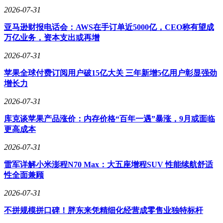
2026-07-31
亚马逊财报电话会：AWS在手订单近5000亿，CEO称有望成
万亿业务，资本支出或再增
2026-07-31
苹果全球付费订阅用户破15亿大关 三年新增5亿用户彰显强劲
增长力
2026-07-31
库克谈苹果产品涨价：内存价格“百年一遇”暴涨，9月或面临
更高成本
2026-07-31
雷军详解小米澎程N70 Max：大五座增程SUV 性能续航舒适
性全面兼顾
2026-07-31
不拼规模拼口碑！胖东来凭精细化经营成零售业独特标杆