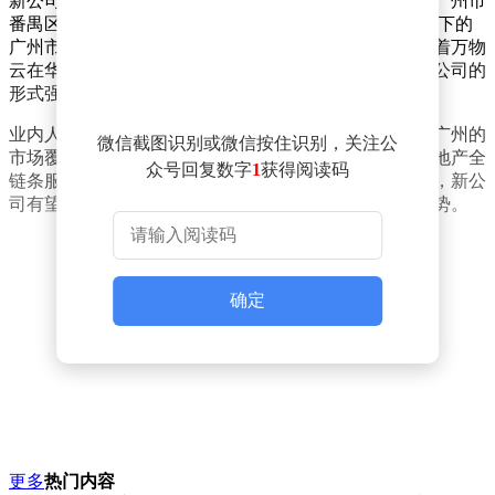
新公司的法定代表人为李素珍，其背后股东结构显示，广州市
番禺区万科物业服务有限公司由万物云（02602.HK）旗下的
广州市万科物业服务有限公司全资控股。这一布局标志着万物
云在华南地区物业服务市场的进一步深耕，通过全资子公司的
形式强化区域业务整合能力。
业内人士分析，此次新公司的成立不仅扩大了万物云在广州的
微信截图识别或微信按住识别，关注公
市场覆盖范围，更通过多元化的服务组合提升了其在房地产全
众号回复数字
1
获得阅读码
链条服务领域的竞争力。随着非居住类租赁需求的增长，新公
司有望在商业物业、产业园区等细分领域形成差异化优势。
确定
更多
热门内容