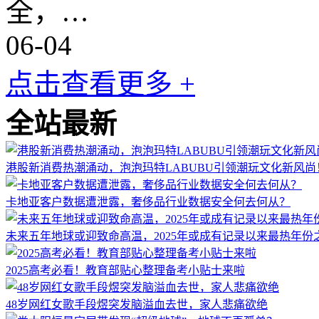
全，…
06-04
点击查看更多 +
全站最新
港股新消费热潮涌动，泡泡玛特LABUBU引领潮玩文化新风尚
卡地亚客户数据遭泄露，奢侈品行业数据安全何去何从？
未来五年地球或迎致命高温，2025年或成有记录以来最热年份
2025高考必看！教育部贴心整理备考小贴士来啦
48岁网红女歌手段煜突发脑溢血去世，家人悲痛欲绝