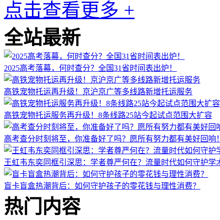
点击查看更多 +
全站最新
2025高考落幕，何时查分？全国31省时间表出炉！
高铁宠物托运再升级！京沪京广等多线路新增托运服务
高铁宠物托运服务再升级！8条线路25站今起试点范围大扩容
高考查分时刻将至，你准备好了吗？愿所有努力都有美好回响
王虹韦东奕同框引深思：学者尊严何在？流量时代如何守护学
盲卡盲盒热潮背后：如何守护孩子的零花钱与理性消费？
热门内容