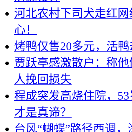
河北农村下司犬走红网
心！
烤鸭仅售20多元，活鸭
贾跃亭感激散户：称他
人挽回损失
程成突发高烧住院，5
才是真谛？
台风“蝴蝶”路径西调