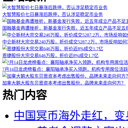
大智慧股价七日暴涨后跌停，否认涉足稳定币业务
国融基金再遭挫折，新基金发行失败，近五年成立产品不足五
中仑新材大宗交易240万股，折价成交5287.2万，市场反响如何
恩捷股份大宗交易646万股，折价近8%成交1.7亿
7月14日龙虎榜看点：襄阳轴承净买入领跑，机构专用席位活
加拿大鹅大股东贝恩资本考虑出售股份，品牌未来走向何方？
热门内容
中国冥币海外走红，变