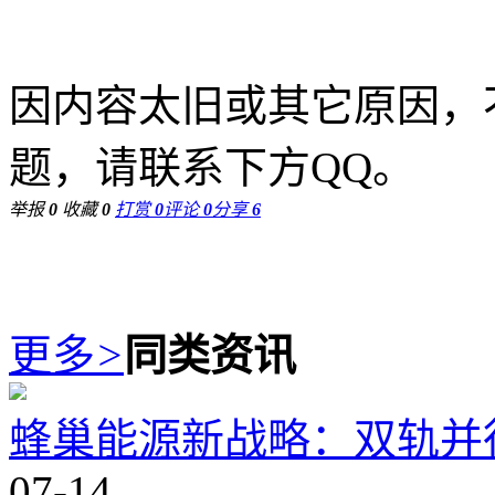
因内容太旧或其它原因，
题，请联系下方QQ。
举报
0
收藏
0
打赏
0
评论
0
分享
6
更多
>
同类资讯
蜂巢能源新战略：双轨并
07-14