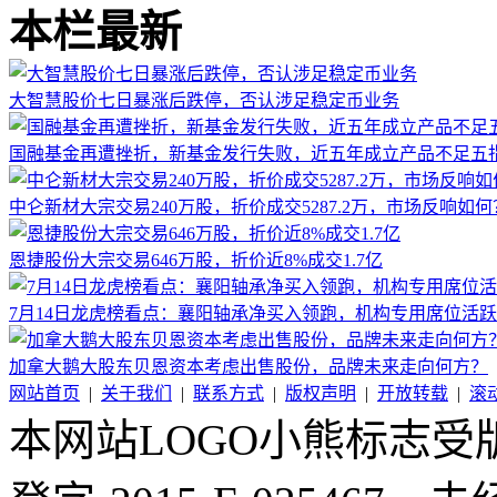
本栏最新
大智慧股价七日暴涨后跌停，否认涉足稳定币业务
国融基金再遭挫折，新基金发行失败，近五年成立产品不足五
中仑新材大宗交易240万股，折价成交5287.2万，市场反响如何
恩捷股份大宗交易646万股，折价近8%成交1.7亿
7月14日龙虎榜看点：襄阳轴承净买入领跑，机构专用席位活
加拿大鹅大股东贝恩资本考虑出售股份，品牌未来走向何方？
网站首页
|
关于我们
|
联系方式
|
版权声明
|
开放转载
|
滚
本网站LOGO小熊标志