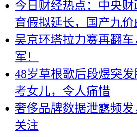
今日财经热点：中央财
育假拟延长，国产九价
吴京环塔拉力赛再翻车
军！
48岁草根歌后段煜突
考女儿，令人痛惜
奢侈品牌数据泄露频发
关注