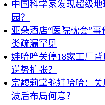
中国科学家发现超级地球K
园？
亚朵酒店“医院枕套”
类疏漏罕见
娃哈哈关停18家工厂
逆势扩张？
宗馥莉掌舵娃哈哈：关
波后布局何意？