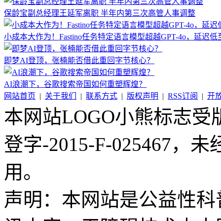
保龄宝副总经理王延军离职 半年内第三次高管人事调整
小成本大作为！Fastino任务特定语言模型超越GPT-4o，延迟
即梦AI登顶，张楠能否借此重回字节核心？
AI浪潮下，谷歌搜索帝国如何重塑辉煌？
网站首页
|
关于我们
|
联系方式
|
版权声明
|
RSS订阅
|
开
本网站LOGO小熊标志
登字-2015-F-02546
用。
声明：本网站是公益性科