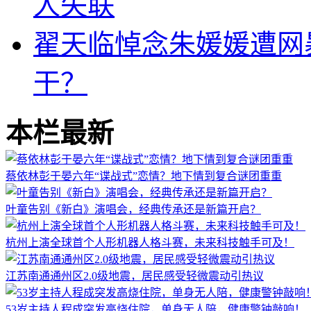
人失联
翟天临悼念朱媛媛遭网
干？
本栏最新
蔡依林彭于晏六年“谍战式”恋情？地下情到复合谜团重重
叶童告别《新白》演唱会，经典传承还是新篇开启？
杭州上演全球首个人形机器人格斗赛，未来科技触手可及！
江苏南通通州区2.0级地震，居民感受轻微震动引热议
53岁主持人程成突发高烧住院，单身无人陪，健康警钟敲响！