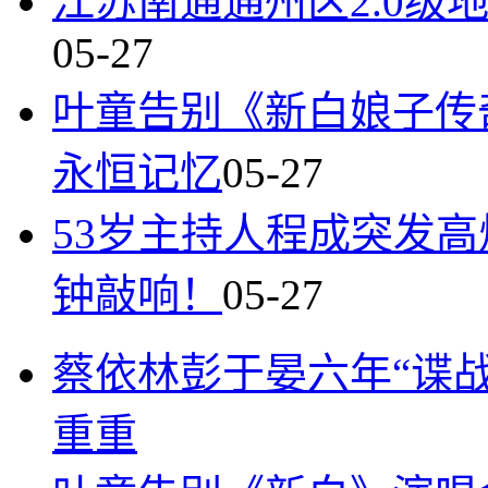
江苏南通通州区2.0级
05-27
叶童告别《新白娘子传
永恒记忆
05-27
53岁主持人程成突发
钟敲响！
05-27
蔡依林彭于晏六年“谍
重重