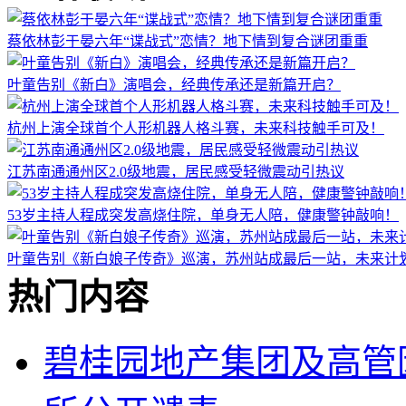
蔡依林彭于晏六年“谍战式”恋情？地下情到复合谜团重重
叶童告别《新白》演唱会，经典传承还是新篇开启？
杭州上演全球首个人形机器人格斗赛，未来科技触手可及！
江苏南通通州区2.0级地震，居民感受轻微震动引热议
53岁主持人程成突发高烧住院，单身无人陪，健康警钟敲响！
叶童告别《新白娘子传奇》巡演，苏州站成最后一站，未来计
热门内容
碧桂园地产集团及高管