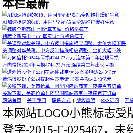
本栏最新
AI加速抢跑的618，用阿里妈妈货品全站推打爆好生意
魏牌全新高山上市“真实诚” 价格杀疯了
美调整对华关税，中方反制措施相应调整，金价大幅下跌
万向信托2024年亏损4744.73万元 连续第二年出现亏损
遭鸿博股份子公司提起仲裁申请 涉案金额达2.43亿元
关税下调，美商抢单！阿里国际站商家一夜接百万订单
网站首页
|
关于我们
|
联系方式
|
版权声明
|
RSS订阅
|
开
本网站LOGO小熊标志
登字-2015-F-02546