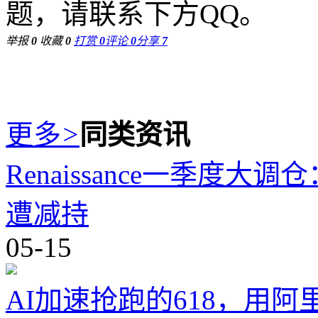
题，请联系下方QQ。
举报
0
收藏
0
打赏
0
评论
0
分享
7
更多
>
同类资讯
Renaissance一季度
遭减持
05-15
AI加速抢跑的618，用