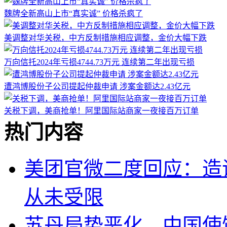
魏牌全新高山上市“真实诚” 价格杀疯了
美调整对华关税，中方反制措施相应调整，金价大幅下跌
万向信托2024年亏损4744.73万元 连续第二年出现亏损
遭鸿博股份子公司提起仲裁申请 涉案金额达2.43亿元
关税下调，美商抢单！阿里国际站商家一夜接百万订单
热门内容
美团官微二度回应：造
从未受限
苏丹局势恶化，中国使