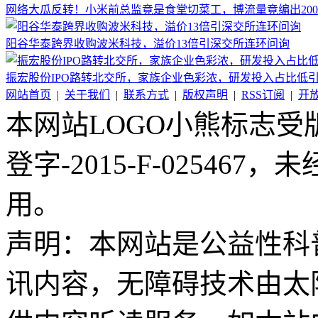
网络大瓜反转！小米前总监竟是食堂切菜工，博流量竟编出20
阳谷华泰跨界收购波米科技，溢价13倍引深交所连环问询
振宏股份IPO路转北交所，家族企业色彩浓，研发投入占比低
网站首页
|
关于我们
|
联系方式
|
版权声明
|
RSS订阅
|
开
本网站LOGO小熊标志
登字-2015-F-02546
用。
声明：本网站是公益性科
讯内容，无障碍技术由太