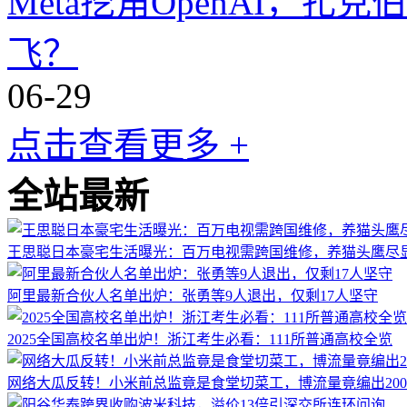
Meta挖角OpenAI，扎
飞？
06-29
点击查看更多 +
全站最新
王思聪日本豪宅生活曝光：百万电视需跨国维修，养猫头鹰尽
阿里最新合伙人名单出炉：张勇等9人退出，仅剩17人坚守
2025全国高校名单出炉！浙江考生必看：111所普通高校全览
网络大瓜反转！小米前总监竟是食堂切菜工，博流量竟编出20