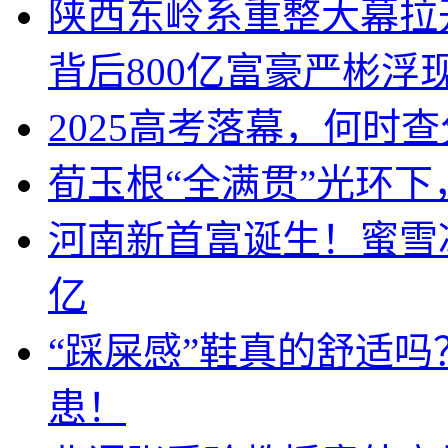
陕西东岭系重整大幕拉
背后800亿富豪严彬浮
2025高考落幕，何时
荀玉根“全满贯”光环
河南新首富诞生！蜜雪冰
亿
“踩屎感”鞋真的舒适
患！