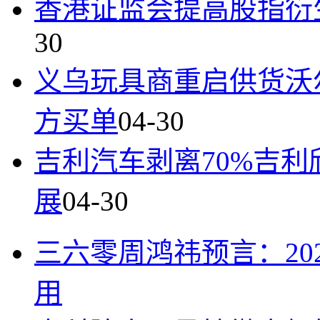
香港证监会提高股指衍
30
义乌玩具商重启供货沃
方买单
04-30
吉利汽车剥离70%吉
展
04-30
三六零周鸿祎预言：20
用