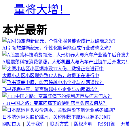
量将大增！
本栏最新
AI引领旅游新纪元，个性化服务能否成行业破晓之光？
A股震荡科技消费领涨，人形机器人与汽车产业链午后齐发力
太原小店区小区爆炸致17人伤，救援正在进行中
飞书逐鹿中原，能否跨越中小企业与AI两道坎？
7-11中国之路：变革阵痛下的便利店巨头何去何从？
日本航运巨头股价跳水，关税阴影下航运业寒冬加剧？
网站首页
|
关于我们
|
联系方式
|
版权声明
|
RSS订阅
|
开