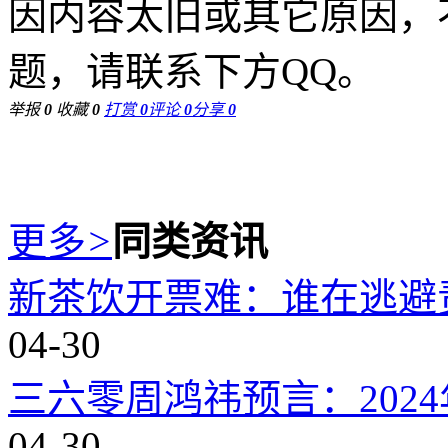
因内容太旧或其它原因，
题，请联系下方QQ。
举报
0
收藏
0
打赏
0
评论
0
分享
0
更多
>
同类资讯
新茶饮开票难：谁在逃避
04-30
三六零周鸿祎预言：202
04-30