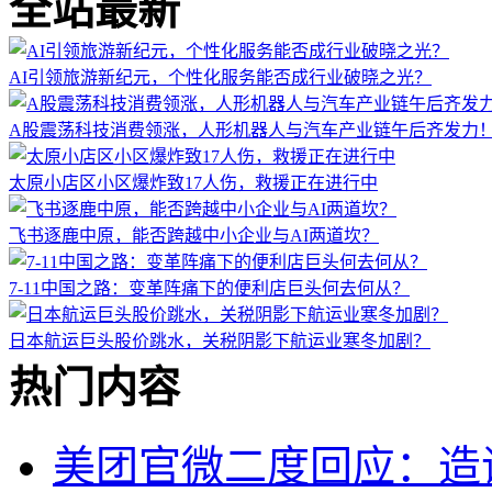
全站最新
AI引领旅游新纪元，个性化服务能否成行业破晓之光？
A股震荡科技消费领涨，人形机器人与汽车产业链午后齐发力
太原小店区小区爆炸致17人伤，救援正在进行中
飞书逐鹿中原，能否跨越中小企业与AI两道坎？
7-11中国之路：变革阵痛下的便利店巨头何去何从？
日本航运巨头股价跳水，关税阴影下航运业寒冬加剧？
热门内容
美团官微二度回应：造