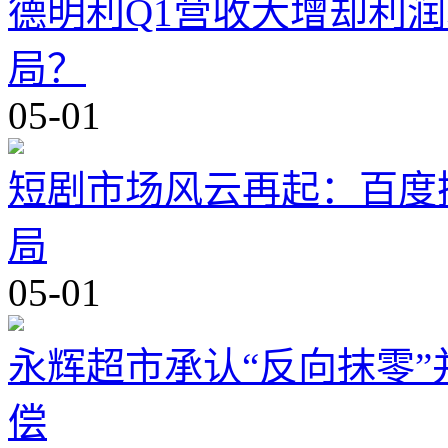
德明利Q1营收大增却利
局？
05-01
短剧市场风云再起：百度
局
05-01
永辉超市承认“反向抹零
偿