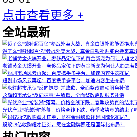
点击查看更多 +
全站最新
饿了么“饿补超百亿”参战外卖大战，真金白银补贴能否换来真
老铺黄金火爆开业，奢侈品定位下的黄金新宠为何让人趋之若
短剧市场风云再起：百度携手多平台，加速内容生态布局
永辉超市承认“反向抹零”并致歉，全面整改启动服务补偿
光伏产业“抢装潮”落幕，价格全线下跌，春季攻势真的结束了
蚂蚁28亿收购耀才证券，意在金融牌照还是国际化布局？