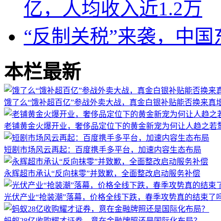
亿，人均收入近1.2万
“反制关税”来袭，中国
本栏最新
饿了么“饿补超百亿”参战外卖大战，真金白银补贴能否换来真
老铺黄金火爆开业，奢侈品定位下的黄金新宠为何让人趋之若
短剧市场风云再起：百度携手多平台，加速内容生态布局
永辉超市承认“反向抹零”并致歉，全面整改启动服务补偿
光伏产业“抢装潮”落幕，价格全线下跌，春季攻势真的结束了
蚂蚁28亿收购耀才证券，意在金融牌照还是国际化布局？