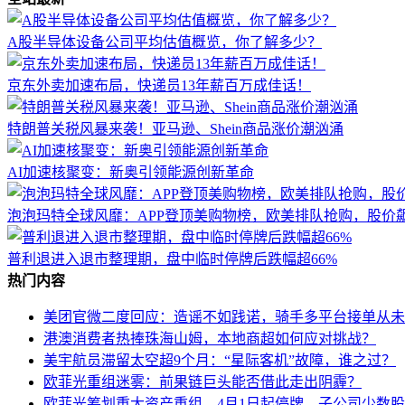
A股半导体设备公司平均估值概览，你了解多少？
京东外卖加速布局，快递员13年薪百万成佳话！
特朗普关税风暴来袭！亚马逊、Shein商品涨价潮汹涌
AI加速核聚变：新奥引领能源创新革命
泡泡玛特全球风靡：APP登顶美购物榜，欧美排队抢购，股价
普利退进入退市整理期，盘中临时停牌后跌幅超66%
热门内容
美团官微二度回应：造谣不如践诺，骑手多平台接单从未
港澳消费者热捧珠海山姆，本地商超如何应对挑战？
美宇航员滞留太空超9个月：“星际客机”故障，谁之过？
欧菲光重组迷雾：前果链巨头能否借此走出阴霾？
欧菲光筹划重大资产重组，4月1日起停牌，子公司少数