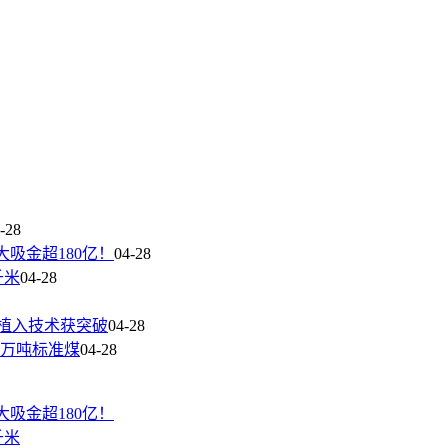
-28
吸金超180亿！
04-28
千米
04-28
极植入技术获突破
04-28
2万吨标准煤
04-28
吸金超180亿！
千米