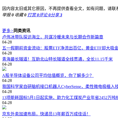
因内容太旧或其它原因，不再提供查看全文，如有问题，请联
举报
0
收藏
0
打赏
0
评论
0
分享
3
更多
>
同类资讯
卢伟冰带队探访海立，共谋冷暖未来与长期合作新篇章
04-28
五一假期前资金流动：股票ETF净流出百亿，黄金ETF却大吸金
04-28
青海最长隧道！互助北山特长隧道全线贯通，全长11.15千米
04-28
A股半导体设备公司平均估值概览，你了解多少？
04-28
我国科学家自研脑机接口机器人CyberSense，柔性微电极植入
04-28
13项能耗国标5月1日起实施，助力化工煤炭产业年省2452万吨
04-28
京东外卖加速布局，快递员13年薪百万成佳话！