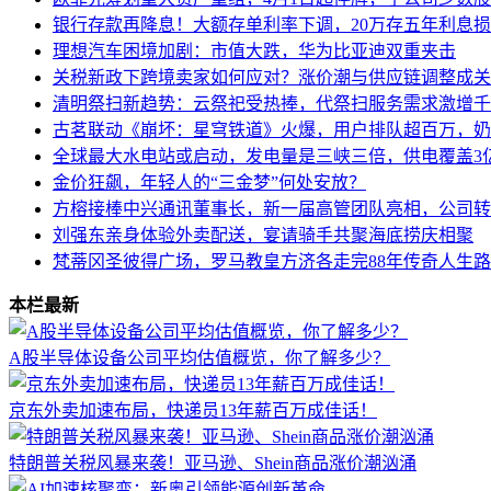
银行存款再降息！大额存单利率下调，20万存五年利息损失
理想汽车困境加剧：市值大跌，华为比亚迪双重夹击
关税新政下跨境卖家如何应对？涨价潮与供应链调整成关
清明祭扫新趋势：云祭祀受热捧，代祭扫服务需求激增千
古茗联动《崩坏：星穹铁道》火爆，用户排队超百万，奶
全球最大水电站或启动，发电量是三峡三倍，供电覆盖3
金价狂飙，年轻人的“三金梦”何处安放？
方榕接棒中兴通讯董事长，新一届高管团队亮相，公司转
刘强东亲身体验外卖配送，宴请骑手共聚海底捞庆相聚
梵蒂冈圣彼得广场，罗马教皇方济各走完88年传奇人生路
本栏最新
A股半导体设备公司平均估值概览，你了解多少？
京东外卖加速布局，快递员13年薪百万成佳话！
特朗普关税风暴来袭！亚马逊、Shein商品涨价潮汹涌