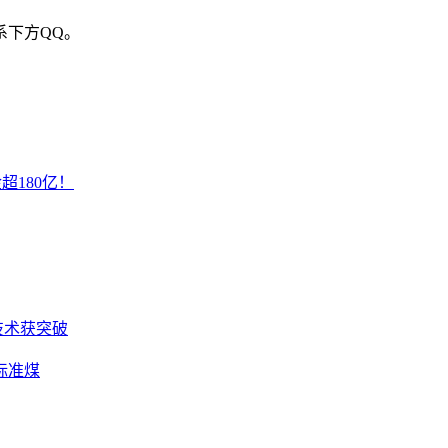
系下方QQ。
超180亿！
技术获突破
标准煤