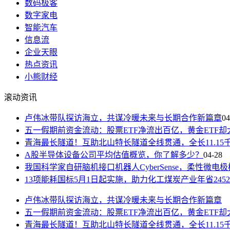
数码极客
数字家电
智能汽车
信息流
企业天眼
热点资讯
小熊财经
滚动资讯
卢伟冰带队探访海立，共谋冷暖未来与长期合作新篇章
04
五一假期前资金流动：股票ETF净流出百亿，黄金ETF却大
青海最长隧道！互助北山特长隧道全线贯通，全长11.15
A股半导体设备公司平均估值概览，你了解多少？
04-28
我国科学家自研脑机接口机器人CyberSense，柔性微电
13项能耗国标5月1日起实施，助力化工煤炭产业年省245
卢伟冰带队探访海立，共谋冷暖未来与长期合作新篇章
五一假期前资金流动：股票ETF净流出百亿，黄金ETF却大
青海最长隧道！互助北山特长隧道全线贯通，全长11.15