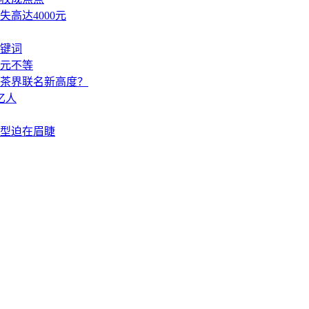
高达4000元
键词
元不等
茶界联名新高度？
亿人
型迫在眉睫