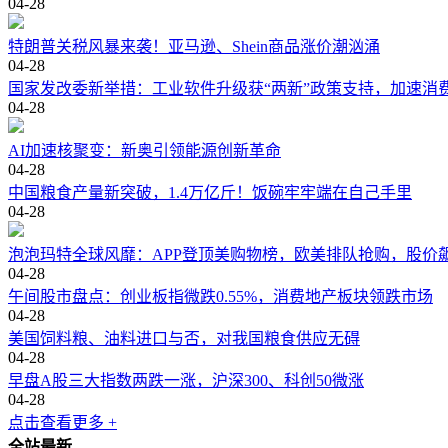
04-28
特朗普关税风暴来袭！亚马逊、Shein商品涨价潮汹涌
04-28
国家发改委新举措：工业软件升级获“两新”政策支持，加速消
04-28
AI加速核聚变：新奥引领能源创新革命
04-28
中国粮食产量新突破，1.4万亿斤！饭碗牢牢端在自己手里
04-28
泡泡玛特全球风靡：APP登顶美购物榜，欧美排队抢购，股价
04-28
午间股市盘点：创业板指微跌0.55%，消费地产板块领跌市场
04-28
美国饲料粮、油料进口与否，对我国粮食供应无碍
04-28
早盘A股三大指数两跌一涨，沪深300、科创50微涨
04-28
点击查看更多 +
全站最新