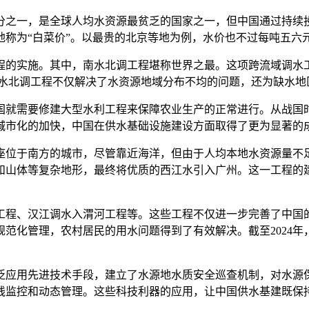
分之一，是全球人均水资源最贫乏的国家之一，但中国通过持续
称为“白菜价”。以最贵的北京等地为例，水价也不过每吨五六
的实施。其中，南水北调工程堪称世界之最。这项跨流域调水工程
人。南水北调工程不仅解决了水资源地域分布不均的问题，还为缺水
国就需要修建大型水利工程来保障农业生产的正常进行。从战国
城市化的加快，中国在供水基础设施建设方面取得了更为显著的
座位于南方的城市，尽管靠近海洋，但由于人均本地水资源量不
和山体等复杂地形，最终将优质的西江水引入广州。这一工程的
工程、汉江调水入渭河工程等。这些工程不仅进一步完善了中国
化管理，农村居民的用水问题得到了有效解决。截至2024年，
泛应用先进技术手段，建立了水源地水质安全巡查机制，对水源
线监控和动态管理。这些科技利器的应用，让中国供水基建既保