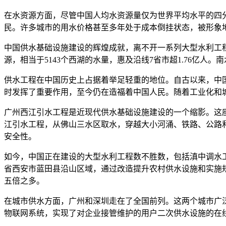
在水资源方面，尽管中国人均水资源量仅为世界平均水平的四
民。许多城市的用水价格甚至多年处于成本倒挂状态，被形象地
中国供水基础设施建设的辉煌成就，离不开一系列大型水利工程
源，相当于5143个西湖的水量，惠及沿线7省市超1.76亿
供水工程在中国历史上占据着举足轻重的地位。自古以来，中
时发挥了重要作用，至今仍在造福着中国人民。随着工业化和
广州西江引水工程是近现代供水基础设施建设的一个缩影。这
江引水工程，从佛山三水区取水，穿越大小河涌、铁路、公路
安全性。
如今，中国正在建设的大型水利工程数不胜数，包括滇中调水
省西安市蓝田县沿山区域，通过改造提升农村供水设施和实施规范
五倍之多。
在城市供水方面，广州和深圳走在了全国前列。这两个城市广
物联网系统，实现了对企业接管维护的用户二次供水设施的在