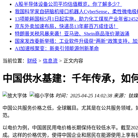
A股半导体设备公司平均估值概览，你了解多少？
我国科学家自研脑机接口机器人CyberSense，柔性微电
13项能耗国标5月1日起实施，助力化工煤炭产业年省245
京东外卖加速布局，快递员13年薪百万成佳话！
特朗普关税风暴来袭！亚马逊、Shein商品涨价潮汹涌
国家发改委新举措：工业软件升级获“两新”政策支持，
AI加速核聚变：新奥引领能源创新革命
当前位置：
财经
>
信息流
>
正文内容
中国供水基建：千年传承，如
时间：2025-04-25 14:02:38
来源：钛媒
中国公共服务价格之低，全球瞩目。尤其是在公共服务领域，
范。
以电价为例，中国居民用电价格长期保持在较低水平。截至202
成。这样的价格优势，使得中国企业和居民在能源使用上享有