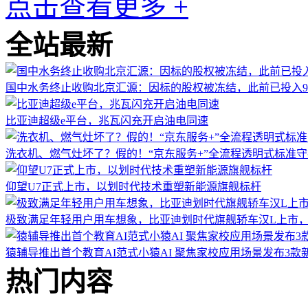
点击查看更多 +
全站最新
国中水务终止收购北京汇源：因标的股权被冻结，此前已投入9.
比亚迪超级e平台，兆瓦闪充开启油电同速
洗衣机、燃气灶坏了？假的！“京东服务+”全流程透明式标准
仰望U7正式上市，以划时代技术重塑新能源旗舰标杆
极致满足年轻用户用车想象，比亚迪划时代旗舰轿车汉L上市，售
猿辅导推出首个教育AI范式小猿AI 聚焦家校应用场景发布3款
热门内容