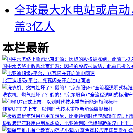
全球最大水电站或启动
盖3亿人
本栏最新
国中水务终止收购北京汇源：因标的股权被冻结，此前已投入9.
比亚迪超级e平台，兆瓦闪充开启油电同速
洗衣机、燃气灶坏了？假的！“京东服务+”全流程透明式标准
仰望U7正式上市，以划时代技术重塑新能源旗舰标杆
极致满足年轻用户用车想象，比亚迪划时代旗舰轿车汉L上市，售