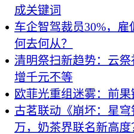
成关键词
车企智驾裁员30%，
何去何从？
清明祭扫新趋势：云祭
增千元不等
欧菲光重组迷雾：前果
古茗联动《崩坏：星穹
万，奶茶界联名新高度