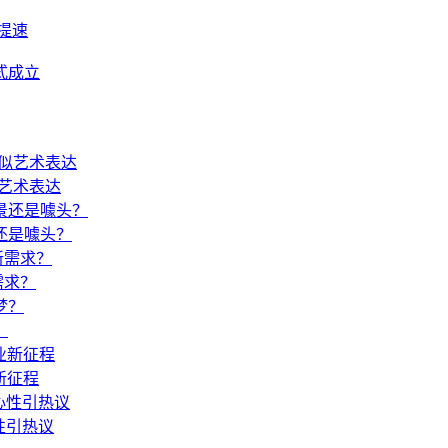
提速
式成立
艺术表达
还是噱头？
需求？
？
新征程
性引热议