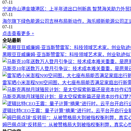
07-11
宁波舟山港金塘港区：上半年进出口创新高 智慧海关助力外贸
撰稿：徐睿
07-11
海尔旗下绿色能源公司吉林布局新动作，海乐顺新能源公司正
07-11
点击查看更多 +
全站最新
黑眼豆豆威廉姆·亚当斯赞雷军：科技领域艺术家，创业轨迹似
马斯克10年送数万人登月引争议：技术成本难关重重，是愿景
雷军晒小米澎程N90空间图，大七座布局能否满足家庭出行新
马斯克再抛月球殖民计划：是太空探索新篇还是资本炒作幻梦
逻辑比特CEO王震：量子计算“摘果”进行时，云平台开启行业
姆巴佩点球“反转局”：从被赞格局大到被指权衡利弊，真实心