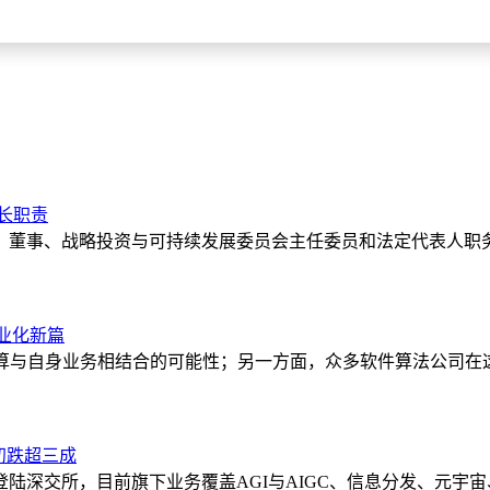
耕护耕优服务，抢抓农时保生产”专项行动。农险专员向农户发放
品的保障范围。针对农户关注的理赔流程，工作人员还通过“i农
植户的保险需求，收集优化服务的意见建议。
天气纪录。暴雪在解除农田旱情的同时，给当地刚刚启动的春季
业设施大棚，大棚设施和棚内农作物受损。灾情就是命令，该公
救灾。公司理赔人员不怕严寒和地面湿滑，利用现代信息技术和
手中，不影响当前的春季生产。公司聘请的农技专家在协助好理
长职责
影响，并提醒注意排水，防止积雪融化后造成内涝积水，把灾害
、董事、战略投资与可持续发展委员会主任委员和法定代表人职
技术、人工智能技术和数字技术等的应用，对加快农业现代化进程具
商业化新篇
。在多个县域及乡镇地区推广“安心防”灾害监测预警系统，配合
算与自身业务相结合的可能性；另一方面，众多软件算法公司在
飞”无人机作业管理平台功能，逐步推动按图到户精准承保、精准
升农业新质生产力。以中国人寿财险
四川
省分公司为例，该公司在
初跌超三成
式升级。通过该系统基于前期成功运用于眉山仁寿高标准示范农田
5年登陆深交所，目前旗下业务覆盖AGI与AIGC、信息分发、元