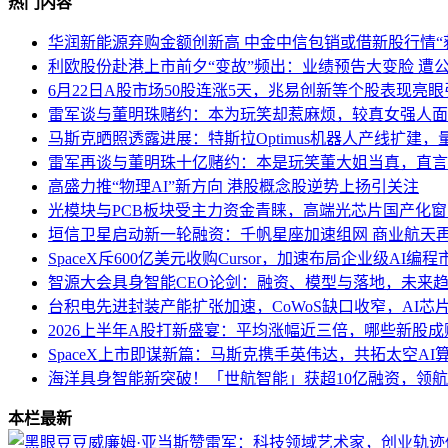
热门内容
华润新能源弃购金额创新高 中金中信包销或借新股行情“
利欧股份赴港上市前夕“变故”频出：业绩预告大变脸 遭
6月22日A股市场50股连涨5天，兆易创新等个股表现亮
雷军谈与董明珠赌约：本为玩笑却惹麻烦，较真女强人面
马斯克晒照透露进展：特斯拉Optimus机器人产线扩建
雷军再谈与董明珠十亿赌约：本是玩笑董大姐当真，直言
高盛力推“物理AI”新方向 港股概念股逆势上扬引关注
光模块与PCB板块受主力资金青睐，高端光芯片国产化
垣信卫星启动新一轮融资：千帆星座加速组网 商业航天
SpaceX斥600亿美元收购Cursor，加速布局企业级AI编程
智源大会具身智能CEO论剑：融资、模型与落地，未来
台积电先进封装产能扩张加速，CoWoS缺口收窄，AI芯
2026上半年A股打新盛宴：平均涨幅近三倍，哪些新股成
SpaceX上市即谋新篇：马斯克携手英伟达，共拓太空AI
海洋具身智能新突破！「世航智能」获超10亿融资，领
本栏最新