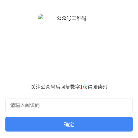
障能力。一直以来，中国人寿财险高度重视粮食安全问题，坚持
人寿财险承保水稻、小麦、玉米三大主粮面积超1.15亿亩，提供
战”，关乎亿万农民的生计，更是国家粮食安全的重中之重。为深
实需求，有针对性地提供保险保障，并通过科技赋能，为后续的
步在春耕时期将国家惠农政策宣传好、落实好，提高农户对惠农政
局前往东乡区杨桥殿镇辖区内路西村、下易村、金坑村、山下村等
险责任、理赔程序及参保利好，对农户在种植过程中会遇到的各种
关注公众号后回复数字
1
获得阅读码
解种植的知识，希望今年能丰产丰收”。2月28日，中国人寿财险
辅导活动。活动现场，农业专家通过现场座谈讲授、田间地头指
等关键技术，提升春耕效率。活动受到当地农户的好评。
确定
政策性+商业性”组合保险产品，新增“小麦产量保险”“玉米产量
伞”，风险保障覆盖暴雨、干旱、病虫害等多类风险，让农户种得