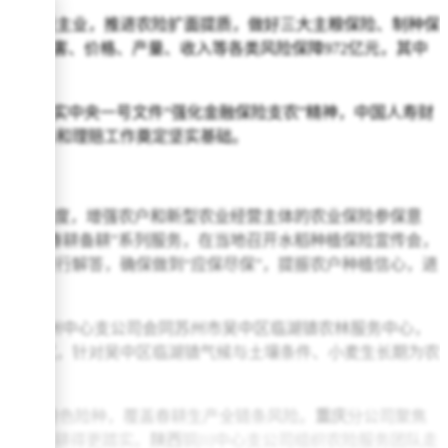
聚焦主责主业，推进农险扩面提质，做好三大主粮保险、制种保
灾毁、病害、价格、产量、收入等各类风险保障972亿元，其中
入贯彻落实中央一号文件“强化金融保险支农”精神，中国人寿财
保险服务和理赔工作奠定坚实基础。
策的知晓度，增强农户和新型农业经营主体的农业保险参保意
开展“春耕备耕”系列服务，在当地召开水稻种植保险宣传会，
问题进行解答，确保做到“应保尽保”，提振农户种植信心，进
江苏
苏州中心支公司会同苏州市吴中区临湖镇农林服务中心，
导等方式，针对吴中区临湖镇气候与土壤条件、小麦生长期为农
保险”等特色险种，覆盖春耕生产全链条风险。
重庆
分公司聚焦
有底气，耕得更踏实。
陕西
铜川中心支公司组织农险服务团队走