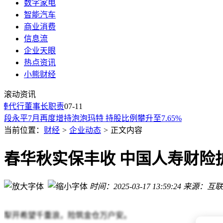
数字家电
智能汽车
商业消费
信息流
阿布扎比国家石油公司再向上海江南造船厂下单 增订4艘9亿美
企业天眼
顺鑫农业人事变动：宋立松因工作调动辞任 康涛接棒代行董事
热点资讯
量子计算生态初成 逻辑比特CEO王震：以“量子云”为钥开启
小熊财经
昆仑万维完成换届方汉掌舵，海外扩张“烧钱”不止，股价较年
世茂集团2026上半年：累计合约销售82.08亿 平均售价每平1228
滚动资讯
阿布扎比国家石油公司再向上海江南造船厂下单 增订4艘价值9
棒代行董事长职责
07-11
段永平7月再度增持泡泡玛特 持股比例攀升至7.65%
华茂股份上半年业绩预告：纺织主业盈利提升 金融资产变动致
当前位置：
财经
>
企业动态
>
正文内容
中国证监会国际司发令：源杰科技、赛诺医疗港股IPO需补充
中国证监会国际司点名：源杰科技、赛诺医疗港股IPO需补充
春华秋实保丰收 中国人寿财险
阿布扎比国家石油公司再向上海江南造船厂下单 增订4艘9亿美
顺鑫农业人事变动：宋立松因工作调动辞任 康涛接棒代行董事
时间：2025-03-17 13:59:24
来源：互联
犁开希望千重浪，险筑金仓万户安。