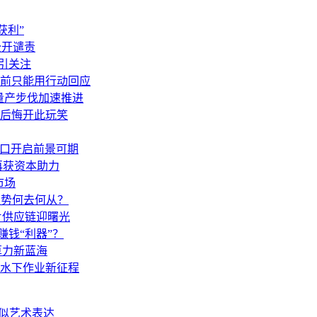
获利”
公开谴责
眼引关注
前只能用行动回应
，量产步伐加速推进
后悔开此玩笑
窗口开启前景可期
再获资本助力
市场
趋势何去何从？
片供应链迎曙光
赚钱“利器”？
算力新蓝海
航水下作业新征程