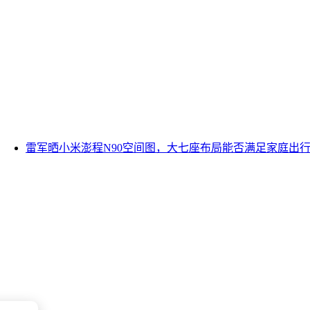
雷军晒小米澎程N90空间图，大七座布局能否满足家庭出行