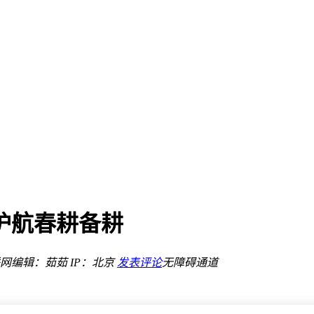
元LNG船
长职责
商业化新篇
初跌超三成
9元
亿美元LNG船
净利润转亏
多项材料
材料
护航春耕备耕
元LNG船
长职责
网
编辑：茹茹
IP：北京
发表评论
无障碍通道