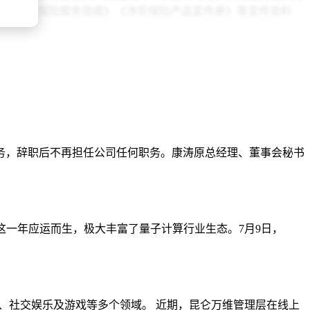
了《农业保险服务指南》《涉农保险产品宣传册》等宣传资料
险"APP演示线上报案、查勘定损等数字化服务功能。此外，身
农业生产带来不利影响。中国人寿财险山东济南市中心支公司接到
司迅速启动应急预案，调集全市系统理赔骨干，分成三个查勘工
专业查看设备，逐一对受损大棚和农作物损失进行详细评估，简
赔查勘的同时，为受灾农户提供详细的技术指导，建议大家及时
降低到最低程度。
务，辞职后不再担任公司任何职务。康涛原总经理、董事会秘书
有重要意义。
地方政府开展防损减损服务，提升县域及乡镇地区的灾害防范能
这一年应运而生，极大丰富了量子计算行业生态。7月9日，
理赔。加强AI生物智能识别技术应用，对奶牛、生猪等主要标的
今年初上新的“智慧农业风险防控系统”悄然走进射洪市的4000
的科技手段，联合第三方科技公司，创新研发天气预测、温度监
宇宙、社交娱乐及游戏等多个领域。 近期，昆仑万维管理层在线上