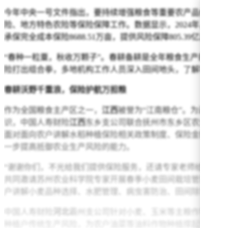
今年中央一号文件指出，要持续增强粮食等重要农产品供给保
险、地方特色农险等保险保障工作。数据显示，2024年，中国
承保完全成本保险8688.51万亩，提供风险保障805.39亿元。
“春种一粒粟，秋收万颗子”。春耕备耕是全年粮食生产的“首
险打出组合拳，多地机构工作人员深入田间地头，了解农户真
春耕沃野千重浪，保险护航万担粮
作为全国粮食主产区之一，
江西
被誉为“江南粮仓”。为进一
识，中国人寿财险
江西
东乡支公司联合抚州市东乡区农业农村
面对面向农户讲解水稻种植保险相关政策制度、保险金额、保
一步提高抵御农业生产风险的能力。
“谢谢你们，不光给我们提供保险服务，还请专家老师给我们讲
共同邀请苏州农业科学院专家开展春季小麦田间栽培管理技术
户讲解小麦品种选择、水肥管理、病虫害防治、田间除草管理
中国人寿财险
河北
霸州支公司针对小麦、玉米等主粮作物推出“
种植户传统生产风险，为农户油菜等油料作物种植撑起“保护