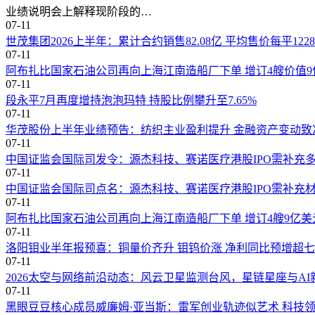
测、湿度调控、土壤墒情分析、灾害趋势研判五大核心模块，
业绩说明会上解释现阶段的…
作社借助该系统，可完成“预警-处置-救援”全链条风险管理。
07-11
世茂集团2026上半年：累计合约销售82.08亿 平均售价每平1228
筑牢农业生产基础 保护粮食生产安全
07-11
阿布扎比国家石油公司再向上海江南造船厂下单 增订4艘价值9
近两年，
广东
省中山市三角镇水稻田出现因鼠类动物啃食稻谷
07-11
东中山中心支公司工作人员协助三角镇高平村的水稻种植农户做
段永平7月再度增持泡泡玛特 持股比例攀升至7.65%
07-11
此外，为保障农田排水渠道灌溉系统畅通，防治内涝和干旱，确
华茂股份上半年业绩预告：纺织主业盈利提升 金融资产变动致
农户检查和维护农田水利设施、农田内的水泵、闸门、管道等
07-11
中国证监会国际司发令：源杰科技、赛诺医疗港股IPO需补充
每年春耕春种时节，农村农用车辆逐渐增多，出行频繁，保险
07-11
云南省分公司积极加强农用车辆的风险保障，提高其生产服务的
中国证监会国际司点名：源杰科技、赛诺医疗港股IPO需补充
07-11
2015年起，主动承担起全县忙于春耕生产拖拉机的主承保工
阿布扎比国家石油公司再向上海江南造船厂下单 增订4艘9亿美
放心参保。不仅如此，还贴心地开通了年检服务绿色通道，安
07-11
产筑牢坚实后盾，以实际行动为广袤田野上的春耕图景添上安
洛阳钼业半年报预喜：铜量价齐升 钼钨价涨 净利同比预增超
07-11
聚焦春耕期间用工流动频繁、风险高的痛点，中国人寿财险四
2026太空与网络前沿动态：风云卫星监测台风，星链星座与AI
适配季节性、临时性用工特征，着力化解农业生产“用工难、保
07-11
黑眼豆豆核心成员威廉姆·亚当斯：雷军创业轨迹似艺术 科技
新一年新征程，中国人寿财险将继续践行“服务国家发展大局 