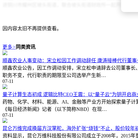
进铜川市耀州区坡头街道，联合坡头街道财政所一起开展“春
100余份，并现场讲解玉米完全成本保险、育肥猪保险保险等产
着绿马甲的农险人员与在田间地头的农户交流，并实地了解种
因内容太旧不再提供查看。
3月2日，
山东
省济南市突降17.9毫米暴雪，创历史同期极端
报案，短时间内的强降雪压塌了公司独家承保的历城区部分农
作组迅速赶赴现场，协同农技专家及街道办工作人员开展查勘
更多
>
同类资讯
化理赔手续，开通绿色理赔通道，确保尽快将赔款发放到农户
顺鑫农业人事变动：宋立松因工作调动辞任 康涛接棒代行董事
清理积雪、加固大棚结构，采取保温措施，减少低温对作物的
顺鑫农业公告，因工作调动安排，宋立松申请辞去公司董事长
科技赋能春耕，保险服务更精准
职务不变，代行职责的期限至公司选举产生新…
07-11
2025年中央一号文件首提“农业新质生产力”，通过无人机
量子计算生态初成 逻辑比特CEO王震：以“量子云”为钥开启
近年来，中国人寿财险持续深化科技赋能，提升保险服务质效
药物、化学、材料、能源、AI、金融等产业方开始探索量子计
力。逐步完善“国寿i农图”农业保险地理信息平台及“国寿i农
《每日经济新闻》记者（以下简称NBD）在现…
品种全面应用面部识别、智能点数、测长估重等技术。
07-11
各地分公司也结合当地农业生产实际，充分依托科技赋能，提
昆仑万维完成换届方汉掌舵，海外扩张“烧钱”不止，股价较年
亩农田，标志着农业保险从“灾后赔付”向“风险减量”的跨越
资料显示，昆仑万维科技股份有限公司成立于2008年，201