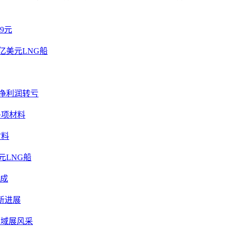
通过无源无线物联网技术、大数据模型与卫星遥感联动，实现农田
据悉，通过主动预警，该系统有望在同等气候条件下减少20%灾害
9元
亿美元LNG船
导致水稻产量减少的情况，不仅破坏稻田的生态平衡，影响水稻正
好预防鼠患的护耕工作，为200多亩水稻田投放500斤的灭鼠
保作物的正常生长，中国人寿财险中山中心支公司还在中山横栏
净利润转亏
水利设施，确保相关设备的正常运行，并清理杂草杂物，提高水
多项材料
护航春耕农用车辆成为中国人寿财险云南省分公司的重要工作之
风险防控能力。近三年，公司为全省超10504台农用车辆提供
材料
作。为确保春耕生产不受影响，工作人员全身心投入，全力做好
元LNG船
排专人协助农户办理年检手续，耐心解答农户的疑问，确保每一
全底色。
七成
川省分公司创新推出农村专属产品——农业雇主责任保险。该产
新进展
障难”现实困境。截至2024年底，已累计为数千户农户及春耕务
领域展风采
守护人民美好生活”的使命，以更精准的保障、更温暖的服务，