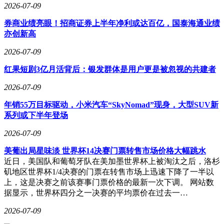
受全球AI产业链的红利。创业板人工智能ETF华宝的场外联接
2026-07-09
基金（A类023407/C类023408）已开放申购，为场外投资者提
供了高效捕捉AI主题行情的新选择。
券商业绩亮眼！招商证券上半年净利或达百亿，国泰海通业绩
亦创新高
请注意，创业板人工智能ETF华宝被动跟踪创业板人工智能指
数，该指数的历史表现并不代表其未来走势。文中提及的个股
2026-07-09
仅作展示用途，不构成任何形式的投资建议。基金管理人评估
红果短剧3亿月活背后：银发群体是用户更是被忽视的共建者
的本基金风险等级为中高风险，适宜积极型及以上的投资者。
投资者在做出投资决策前，请务必充分了解基金的风险收益特
2026-07-09
征和投资策略，并根据自身的风险承受能力和投资目标做出合
理的投资决策。基金投资有风险，基金的过往业绩并不代表其
年销55万目标驱动，小米汽车“SkyNomad”现身，大型SUV新
未来表现，基金管理人管理的其他基金的业绩并不构成基金业
系列或下半年登场
绩表现的保证。投资需谨慎。
2026-07-09
美葡出局星味淡 世界杯14决赛门票转售市场价格大幅跳水
近日，美国队和葡萄牙队在美加墨世界杯上被淘汰之后，洛杉
矶地区世界杯1/4决赛的门票在转售市场上迅速下降了一半以
上，这是决赛之前该赛事门票价格的最新一次下调。 网站数
据显示，世界杯四分之一决赛的平均票价在过去一…
2026-07-09