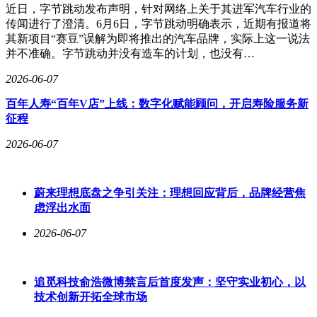
近日，字节跳动发布声明，针对网络上关于其进军汽车行业的
传闻进行了澄清。6月6日，字节跳动明确表示，近期有报道将
其新项目“赛豆”误解为即将推出的汽车品牌，实际上这一说法
并不准确。字节跳动并没有造车的计划，也没有…
2026-06-07
百年人寿“百年V店”上线：数字化赋能顾问，开启寿险服务新
征程
2026-06-07
蔚来理想底盘之争引关注：理想回应背后，品牌经营焦
虑浮出水面
2026-06-07
追觅科技俞浩微博禁言后首度发声：坚守实业初心，以
技术创新开拓全球市场