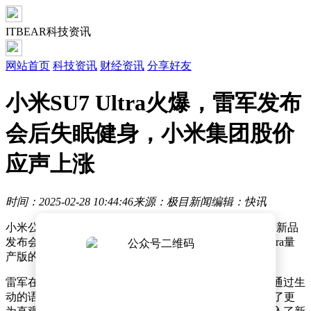
ITBEAR科技资讯
网站首页
科技资讯
财经资讯
分享好友
小米SU7 Ultra火爆，雷军发布
会后失眠健身，小米集团股价
应声上涨
时间：2025-02-28 10:44:46
来源：极目新闻
编辑：快讯
小米公司于2月27日晚间举办了一场备受瞩目的“双Ultra”新品
发布会，会上雷军亲自登台，为观众带来了小米SU7 Ultra量
产版的详尽介绍，瞬间吸引了业界的广泛关注与讨论。
雷军在演讲中不仅深入剖析了这款新品的独特魅力，还通过生
动的语言和实例，让现场及线上观众对小米SU7 Ultra有了更