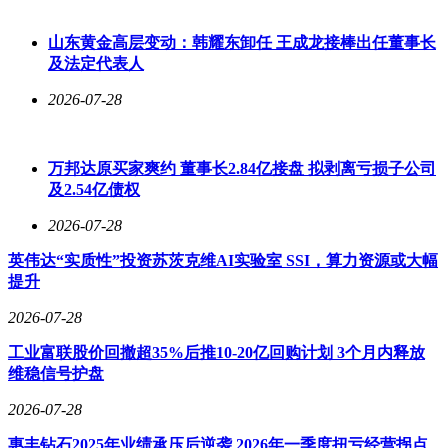
梦平台的功能和用户体验，推动平台的持续发展和创新。随着
即梦平台的不断壮大，我们有理由相信，它将为用户带来更多
山东黄金高层变动：韩耀东卸任 王成龙接棒出任董事长
惊喜和创作灵感。
及法定代表人
2026-07-28
万邦达原买家爽约 董事长2.84亿接盘 拟剥离亏损子公司
及2.54亿债权
2026-07-28
英伟达“实质性”投资苏茨克维AI实验室 SSI，算力资源或大幅
提升
2026-07-28
工业富联股价回撤超35%后推10-20亿回购计划 3个月内释放
维稳信号护盘
2026-07-28
惠丰钻石2025年业绩承压后逆袭 2026年一季度扭亏经营拐点