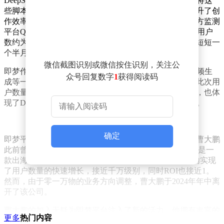
DeepSeek生成更为精细的视频脚本，随后在即梦平台上将这
些脚本转化为生动的视频内容。这一流程的优化显著提升了创
作效率，也推动了即梦用户数量的快速增长。根据第三方监测
平台QuestMobile的数据，即梦在2024年12月底的周活跃用户
数约为76万，而到了2月中旬，这一数字已接近200万，短短一
个半月内实现了近三倍的增长。
微信截图识别或微信按住识别，关注公
即梦作为剪映旗下的AI创作平台，集成了图片生成、视频生
众号回复数字
1
获得阅读码
成等一系列强大功能，为用户提供了丰富的创作工具。此次用
户数量的快速增长，不仅反映了即梦平台本身的吸引力，也体
现了DeepSeek技术对于提升创作效率和质量的积极作用。
确定
即梦平台近期还迎来了新的移动端负责人——曹大鹏。曹大鹏
此前曾在零一万物公司担任PopAI产品的负责人。PopAI是一
款出海生产力产品，于2023年8月正式推出，并在一年内实现
了用户数量的快速增长，接近千万级别，同时ROI也接近1。
然而，由于零一万物的业务方向调整，曹大鹏于2024年年中离
开了该公司。
曹大鹏的加入无疑为即梦平台注入了新的活力。他拥有丰富的
更多
热门内容
产品管理经验和深厚的AI技术背景，将带领团队继续优化即