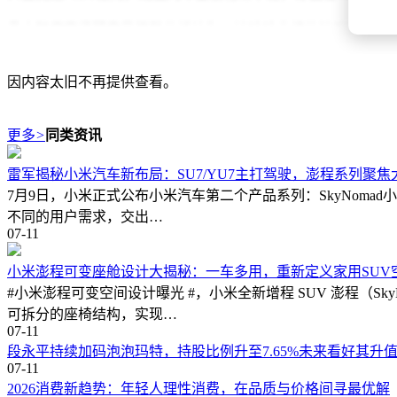
盘古智库高级研究员江瀚分析认为，娃哈哈业绩的波动可能源
及时或成功，业绩就可能受到影响。此次商标转让和业绩的回
因内容太旧不再提供查看。
更多
>
同类资讯
雷军揭秘小米汽车新布局：SU7/YU7主打驾驶，澎程系列聚焦
7月9日，小米正式公布小米汽车第二个产品系列：SkyNomad
不同的用户需求，交出…
07-11
小米澎程可变座舱设计大揭秘：一车多用，重新定义家用SUV
#小米澎程可变空间设计曝光 #，小米全新增程 SUV 澎程（
可拆分的座椅结构，实现…
07-11
段永平持续加码泡泡玛特，持股比例升至7.65%未来看好其升
07-11
2026消费新趋势：年轻人理性消费，在品质与价格间寻最优解