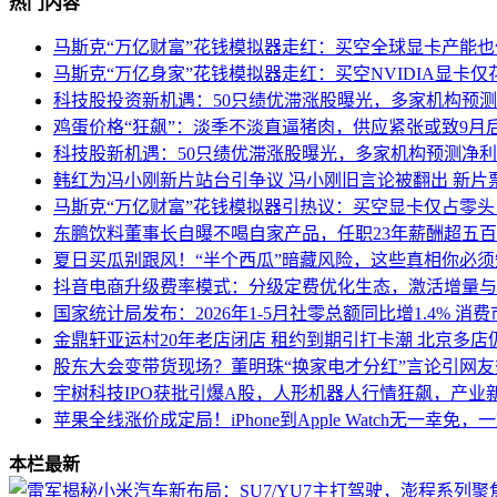
热门内容
马斯克“万亿财富”花钱模拟器走红：买空全球显卡产能
马斯克“万亿身家”花钱模拟器走红：买空NVIDIA显卡仅
科技股投资新机遇：50只绩优滞涨股曝光，多家机构预
鸡蛋价格“狂飙”：淡季不淡直逼猪肉，供应紧张或致9月
科技股新机遇：50只绩优滞涨股曝光，多家机构预测净
韩红为冯小刚新片站台引争议 冯小刚旧言论被翻出 新片
马斯克“万亿财富”花钱模拟器引热议：买空显卡仅占零头 
东鹏饮料董事长自曝不喝自家产品，任职23年薪酬超五
夏日买瓜别跟风！“半个西瓜”暗藏风险，这些真相你必须
抖音电商升级费率模式：分级定费优化生态，激活增量与
国家统计局发布：2026年1-5月社零总额同比增1.4% 
金鼎轩亚运村20年老店闭店 租约到期引打卡潮 北京多店
股东大会变带货现场？董明珠“换家电才分红”言论引网友
宇树科技IPO获批引爆A股，人形机器人行情狂飙，产业
苹果全线涨价成定局！iPhone到Apple Watch无一幸
本栏最新