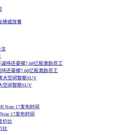
图
业绩或改善
注
持还豪掷7.68亿股激励员工
大空间智能SUV
te 17发布时间
价比