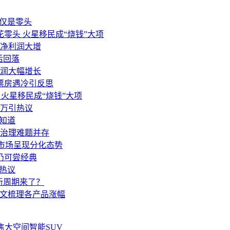
也仅是零头
花零头 火星移民成“烧钱”大项
测净利润大增
后回落
利润大幅增长
票房遇冷引反思
火星移民成“烧钱”大项
百万引热议
知道
治理难题并存
消费市场呈现分化态势
仍可尝经典
热议
新周期来了？
免，一文梳理各产品涨幅