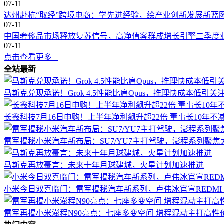
07-11
达州赴杭“取经”跨境电商：学先进经验，绘产业创新发展新蓝
07-11
中国奢侈品市场释放复苏信号，高净值客群成增长引擎二季度
07-11
点击查看更多 +
全站最新
马斯克兑现承诺！Grok 4.5性能比肩Opus，推理快成本低引关
长鑫科技7月16日申购！上半年净利飙升超22倍 董事长10年不减
雷军揭秘小米汽车新布局：SU7/YU7主打驾驶，澎程系列聚焦
马斯克再放豪言：未来十年月球建城，火星计划加速推进
小米今日双喜临门：雷军揭秘汽车新系列，卢伟冰官宣REDMI No
雷军再揭小米澎程N90亮点：七座多变空间 增程混动主打高性